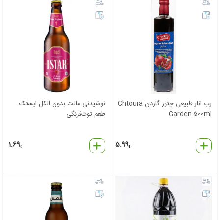
رب انار طبیعی چتور گاردن Chtoura
نوشیدنی مالت بدون الکل ایستک
Garden 500ml
طعم توت‌فرنگی
1.69
5.99
€
€