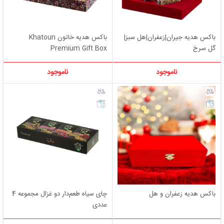
باکس هدیه جیران|زعفران|هل سبز|
باکس هدیه خاتون Khatoun
گل سرخ
Premium Gift Box
ناموجود
ناموجود
باکس هدیه زعفران و هل
چای سیاه طعم‌دار دو غزال مجموعه 4
عددی