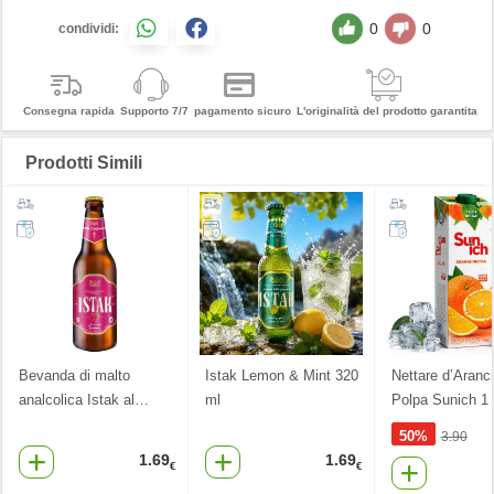
0
0
condividi:
Consegna rapida
Supporto 7/7
pagamento sicuro
L'originalità del prodotto garantita
Prodotti Simili
Bevanda di malto
Istak Lemon & Mint 320
Nettare d’Aranc
analcolica Istak al
…
ml
Polpa Sunich 1 
50%
3.90
1.69
1.69
€
€