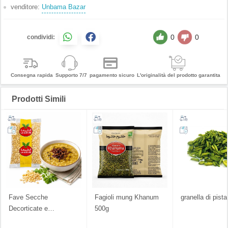
venditore:
Unbama Bazar
0
0
condividi:
Consegna rapida
Supporto 7/7
pagamento sicuro
L'originalità del prodotto garantita
Prodotti Simili
Fave Secche
Fagioli mung Khanum
granella di pist
Decorticate e
…
500g