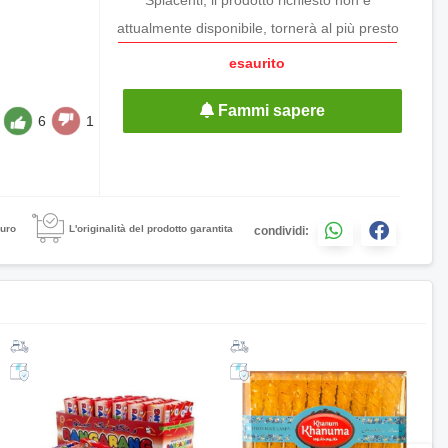
attualmente disponibile, tornerà al più presto
esaurito
Fammi sapere
6
1
uro
L'originalità del prodotto garantita
condividi: