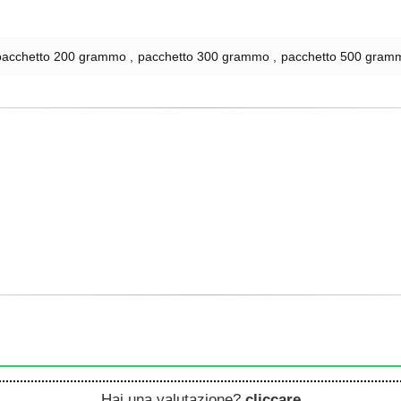
pacchetto 200 grammo
pacchetto 300 grammo
pacchetto 500 gram
Hai una valutazione?
cliccare
.