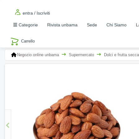
entra / Iscriviti
Categorie
Rivista unbama
Sede
Chi Siamo
L
Negozio online unbama
Supermercato
Dolci e frutta secca