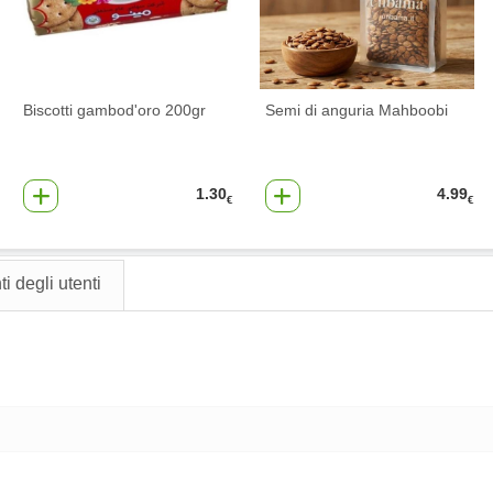
Biscotti gambod'oro 200gr
Semi di anguria Mahboobi
1.30
4.99
€
€
 degli utenti