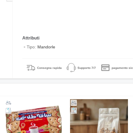
Tipo:
Mandorle
Consegna rapida
Supporto 7/7
pagamento sic