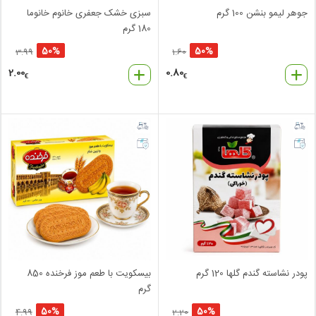
جوهر لیمو بنشن 100 گرم
سبزی خشک جعفری خانوم خانوما
180 گرم
50%
50%
3.99
1.60
2.00
0.80
€
€
پودر نشاسته گندم گلها 120 گرم
بیسکویت با طعم موز فرخنده 850
گرم
50%
50%
4.99
2.20