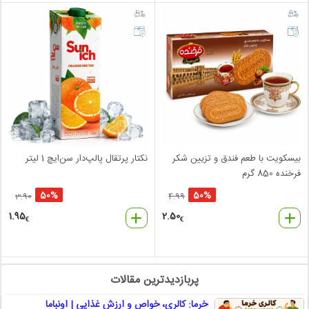
بیسکویت با طعم فندق و تزیین شکر
نکتار پرتقال پالپ‌دار سن‌ایچ 1 لیتر
فرخنده 850 گرم
50%
50%
3.90
4.99
1.95
2.50
€
€
پربازدیدترین مقالات
خرما: کالری، خواص و ارزش غذایی | اونباما