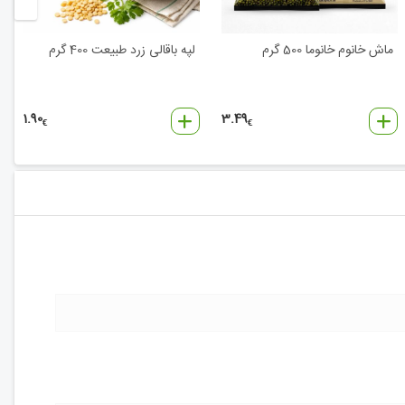
ماش خانوم خانوما 500 گرم
لپه باقالی زرد طبیعت 400 گرم
1.90
3.49
€
€