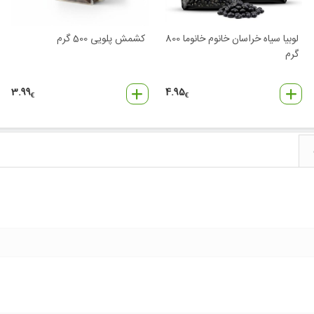
لوبیا سیاه خراسان خانوم خانوما 800
کشمش پلویی 500 گرم
گرم
3.99
4.95
€
€