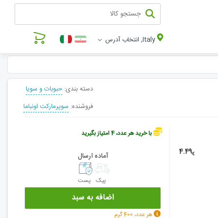
Italy, انتخاب آدرس
دسته بندی:
حبوبات و سویا
فروشنده:
سوپرمارکت اونباما
با خرید هر عدد، 4 امتیاز بگیرید
4.49
€
آماده ارسال
پیک
پست
اضافه به سبد
هر عدد، 400 گرم