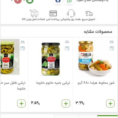
به دوستانتان اطلاع دهید:
تحویل سریع
هفت روز پشتیبانی
پرداخت امن
ضمانت اصل بودن کالا
محصولات مشابه
شور مخلوط هیلدا 680 گرم
ترشی بامیه خانوم خانوما
ترشی فلفل سبز خان
خانوما
4.59
3.99
€
€