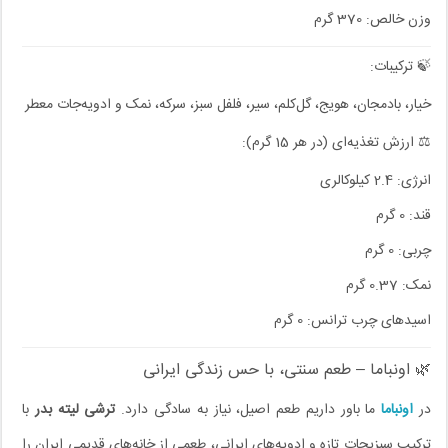
وزن خالص: 370 گرم
🍃 ترکیبات:
خیار، بادمجان، هویج، گل‌کلم، سیر، فلفل سبز، سرکه، نمک و ادویه‌جات معطر
⚖️ ارزش تغذیه‌ای (در هر 15 گرم):
انرژی: 2.4 کیلوکالری
قند: 0 گرم
چربی: 0 گرم
نمک: 0.37 گرم
اسیدهای چرب ترانس: 0 گرم
🌿 اونباما – طعم سنتی، با حس زندگی ایرانی
در
اونباما
ما باور داریم طعم اصیل، نیاز به سادگی دارد.
ترشی لیته بدر
با
ترکیب سبزیجات تازه و ادویه‌های ایرانی، طعمی از خانه‌های قدیمی ایران را