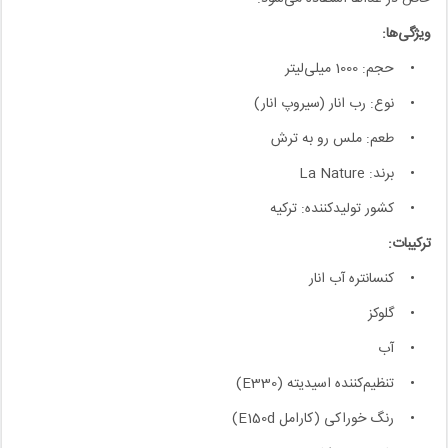
ویژگی‌ها:
• حجم: 1000 میلی‌لیتر
• نوع: رب انار (سیروپ انار)
• طعم: ملس رو به ترش
• برند: La Nature
• کشور تولیدکننده: ترکیه
ترکیبات:
• کنسانتره آب انار
• گلوکز
• آب
• تنظیم‌کننده اسیدیته (E330)
• رنگ خوراکی (کارامل E150d)