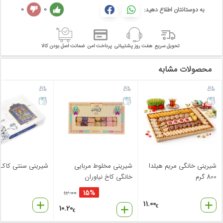
0
0
به دوستانتان اطلاع دهید:
تحویل سریع
هفت روز پشتیبانی
پرداخت امن
ضمانت اصل بودن کالا
محصولات مشابه
شیرینی خانگی مریم هیلدا
شیرینی مخلوط مربایی
شیرینی سنتی کاک 
800 گرم
خانگی کاخ نیاوران
15%
12.00
11.00
10.20
€
€