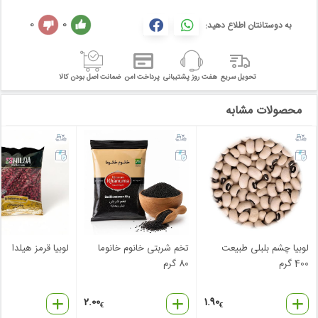
0
0
به دوستانتان اطلاع دهید:
تحویل سریع
هفت روز پشتیبانی
پرداخت امن
ضمانت اصل بودن کالا
محصولات مشابه
لوبیا چشم بلبلی طبیعت
تخم شربتی خانوم خانوما
لوبیا قرمز هیلدا
400 گرم
80 گرم
2.00
1.90
€
€