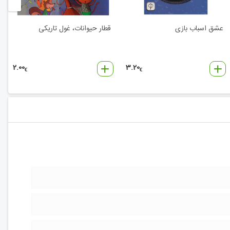
عشق اسباب بازی
قطار حیوانات، غول تاریکی
2.00
3.20
€
€