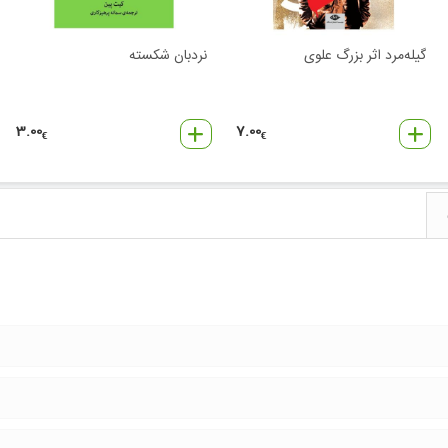
گیله‌مرد اثر بزرگ علوی
نردبان شکسته
3.00
7.00
€
€