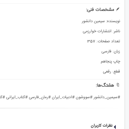
🪶
مشخصات فنی:
نویسنده: سیمین دانشور
ناشر: انتشارات خوارزمی
تعداد صفحات: 357
زبان: فارسی
چاپ پنجاهم
قطع: رقعی
🔖
هشتگ‌ها:
#سیمین_دانشور #سووشون #ادبیات_ایران #رمان_فارسی #کتاب_ایرانی #کتاب_کلاسیک #ادبیات_معاص
نظرات کاربران