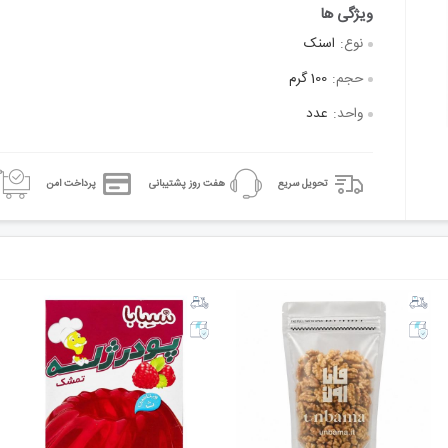
نوع:
اسنک
حجم:
100 گرم
واحد:
عدد
تحویل سریع
هفت روز پشتیبانی
پرداخت امن