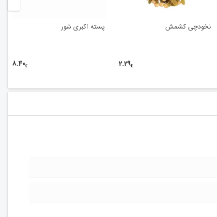
نخودچی کشمش
پسته اکبری شور
8.40
2.29
€
€