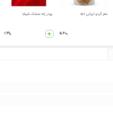
مغز گردو ایرانی اعلا
پودر ژله تمشک شیبابا
1.99
5.60
€
€