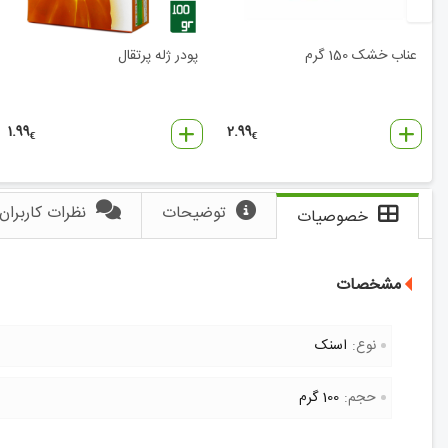
عناب خشک 150 گرم
پودر ژله پرتقال
1.99
2.99
€
€
توضیحات
نظرات کاربران
خصوصیات
مشخصات
نوع:
اسنک
حجم:
100 گرم