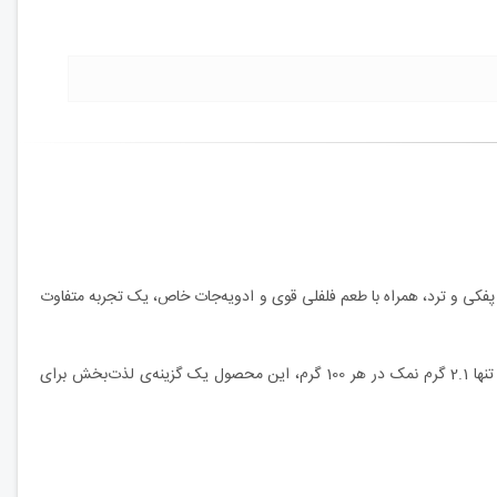
 پفکی و ترد، همراه با طعم فلفلی قوی و ادویه‌جات خاص، یک تجربه‌ متفاوت
ترکیبات اصلی این محصول شامل آرد ذرت، آرد گندم، روغن پالم، طعم‌دهنده فلفلی، رنگ خوراکی مجاز و تقویت‌کننده طعم می‌باشد. با 52 گرم کربوهیدرات و تنها 2.1 گرم نمک در هر 100 گرم، این محصول یک گزینه‌ی لذت‌بخش برای