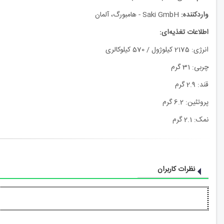
واردکننده:
Saki GmbH - هامبورگ، آلمان
اطلاعات تغذیه‌ای:
انرژی: 2175 کیلوژول / 570 کیلوکالری
چربی: 31 گرم
قند: 2.9 گرم
پروتئین: 6.2 گرم
نمک: 2.1 گرم
نظرات کاربران