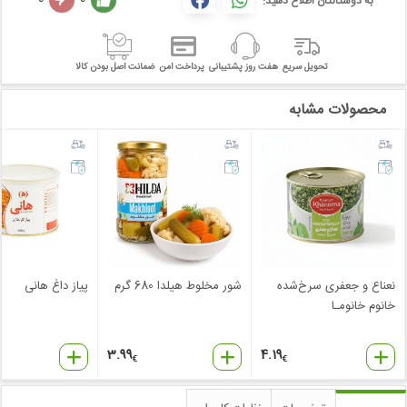
به دوستانتان اطلاع دهید:
تحویل سریع
هفت روز پشتیبانی
پرداخت امن
ضمانت اصل بودن کالا
محصولات مشابه
نعناع و جعفری سرخ‌شده
شور مخلوط هیلدا 680 گرم
پیاز داغ هانی
خانوم خانومـا
3.99
4.19
€
€