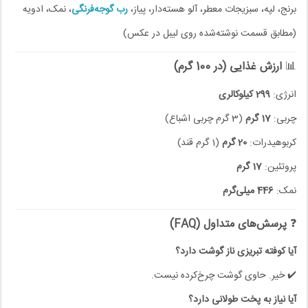
برنج، لپه، سبزیجات معطر، آلو هسته‌دار، پیاز،
رب گوجه‌فرنگی
، نمک، ادویه
(مطابق قسمت نوشته‌شده روی لیبل در عکس)
📊
ارزش غذایی (در 100 گرم)
انرژی:
299 کیلوکالری
چربی:
17 گرم
(3 گرم چربی اشباع)
کربوهیدرات:
20 گرم
(1 گرم قند)
پروتئین:
17 گرم
نمک:
446 میلی‌گرم
❓
پرسش‌های متداول (FAQ)
آیا کوفته تبریزی ناز گوشت دارد؟
✔️ خیر. حاوی گوشت چرخ‌کرده نیست.
آیا نیاز به پخت طولانی دارد؟