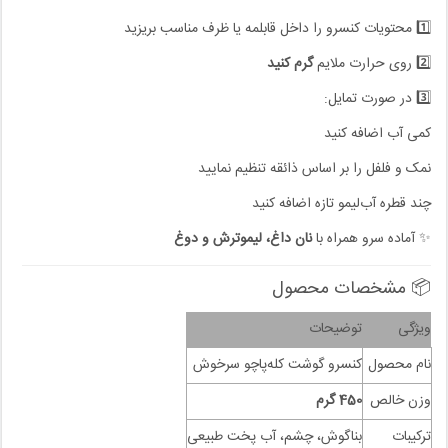
1️⃣ محتویات کنسرو را داخل قابلمه یا ظرف مناسب بریزید
2️⃣ روی حرارت ملایم
گرم کنید
3️⃣ در صورت تمایل:
کمی آب اضافه کنید
نمک و فلفل را بر اساس ذائقه تنظیم نمایید
چند قطره آب‌لیمو تازه اضافه کنید
✨ آماده سرو همراه با
نان داغ، لیموترش و دوغ
📦 مشخصات محصول
ویژگی
توضیحات
نام محصول
کنسرو گوشت کله‌پاچو سرخوش
وزن خالص
450 گرم
ترکیبات
بناگوش، چشم، آب پخت طبیعی