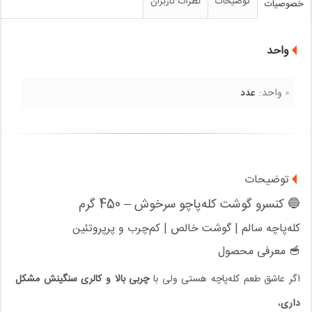
توضیحات
نظرات کاربران
خصوصیات
واحد
واحد:
عدد
توضیحات
🔵 کنسرو گوشت کله‌پاچو سرخوش – 450 گرم
کله‌پاچه سالم | گوشت خالص | کم‌چرب و پرپروتئین
🥣 معرفی محصول
اگر عاشق طعم کله‌پاچه هستی ولی با
چربی بالا و کالری سنگینش مشکل
داری
،