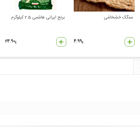
سنگک خشخاشی
برنج ایرانی هاشمی 2.5 کیلوگرم
24.90
4.99
€
€