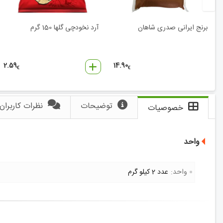
برنج ایرانی صدری شاهان
آرد نخودچی گلها 150 گرم
2.59
14.90
€
€
توضیحات
نظرات کاربران
خصوصیات
واحد
واحد:
عدد 2 کیلو گرم