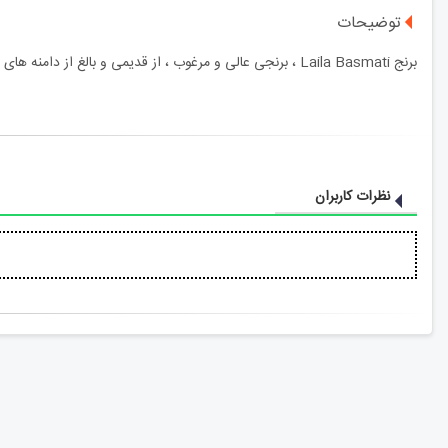
توضیحات
برنج Laila Basmati ، برنجی عالی و مرغوب ، از قدیمی و بالغ از دامنه های هیمالیا برداشت می شود. برنج Laila Basmati که به دلیل کیفیت عالی ، شیرینی ، عطر و بوی لطیف و طعم قوی مغذی مشهور است ، لذت طبیعت است.
نظرات کاربران