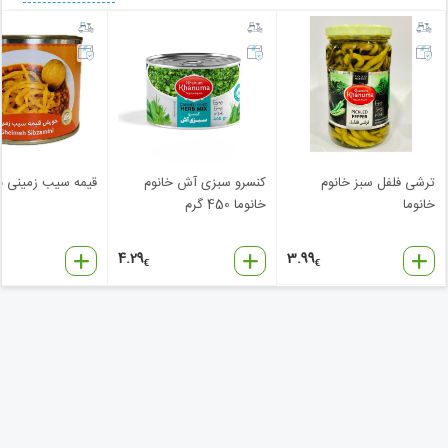
ترشی فلفل سبز خانوم
کنسرو سبزی آش خانوم
قیمه سیب زمینی نا
خانوما
خانوما 450 گرم
4.29
3.99
€
€