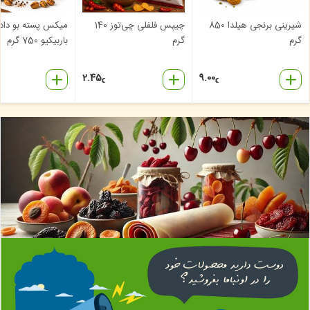
شیرینی برنجی هیلدا 850
چیپس فلفلی چی‌توز 140
میکس پسته بو داد
گرم
گرم
باربیکیو 750 گرم
2.45
9.00
€
€