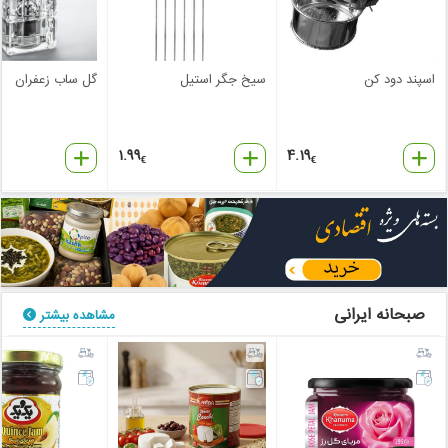
اسپند دود کن
سیخ جگر استیل
گل ساب زعفران
1.99
4.19
€
€
صبحانه ایرانی
مشاهده بیشتر