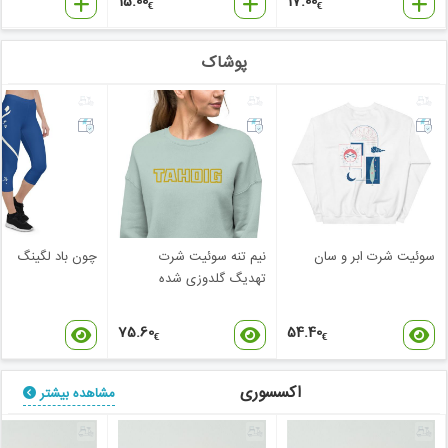
15.00
17.00
€
€
پوشاک
سوئیت شرت ابر و سان
نیم تنه سوئیت شرت
چون باد لگینگ
تهدیگ گلدوزی شده
75.60
54.40
€
€
اکسسوری
مشاهده بیشتر