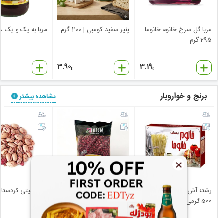
مربا گل سرخ خانوم خانوما
پنیر سفید کومبی | 400 گرم
مربا به یک و یک 300 گرم
295 گرم
3.90
3.19
€
€
برنج و خواروبار
مشاهده بیشتر
×
رشته آش خانوم خانوما
لوبیا قرمز هیلدا
500 گرمی سوپر
گرم