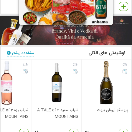
3.99
3.99
€
€
نوشیدنی های الکلی
مشاهده بیشتر
پروسکو ایروان بروت
شراب سفید A TALE of 2
شراب رزه f 2
MOUNTAINS
MOUNTAINS