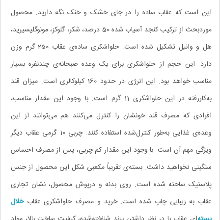
این است که عقاب ساده را در جای خشک و خنک نگه دارید. محصول
موردبحث از ترکیب کنجد آسیاب شده 50 درصد، شکر، گلوکز، مونوگلیسیرید،
هل و وانیل تشکیل شده است. حلواشکری ساده‌ی عقاب 250 گرم وزن
دارد. این حجم از حلواشکری برای یک وعده صبحانه‌ی چندنفره بسیار
مناسب خواهد بود. این انرژی در حدود 160 کیلوکالری است. میزان قند
به‌کاررفته در این حلواشکری 11 گرم است. با وجود این مقدار مناسب،
افرادی که مصرف قند خونشان را کنترل می‌کنند هم می‌توانند از این
وعده‌ی غذایی به‌طور کنترل‌شده استفاده کنند. چربی 10 گرمی عقاب دیگر
ویژگی مهم آن است. با وجود این مقدار کم چربی، پس از مصرف احساس
سنگینی نخواهید داشت. بسته‌ی تقریباً مکعبی شکل این محصول از جنس
پلاستیک ساخته شده است. روی بدنه و درپوش محصول، نشان تجاری
عقاب به زیبایی چاپ شده است. خرید و مصرف حلواشکری عقاب
خلال
پسته
‌ای عقاب با در نظر داشتن برند شناخته‌شده، کیفیت ساخت بالا، مواد