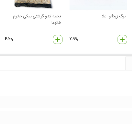
برگ زردآلو اعلا
تخمه کدو گوشتی نمکی خانوم
خانوما
4.20
2.99
€
€