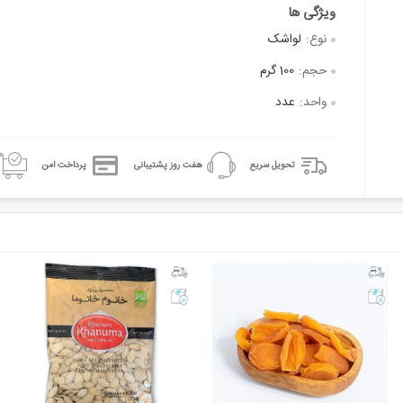
نوع:
لواشک
حجم:
100 گرم
واحد:
عدد
تحویل سریع
هفت روز پشتیبانی
پرداخت امن