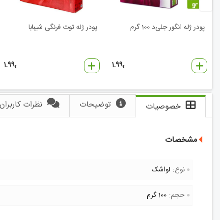
پودر ژله انگور جلی‌د 100 گرم
پودر ژله توت‌ فرنگی شیبابا
1.99
1.99
€
€
توضیحات
نظرات کاربران
خصوصیات
مشخصات
نوع:
لواشک
حجم:
100 گرم