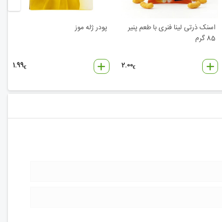
اسنک ذرتی لینا فنری با طعم پنیر
پودر ژله موز
85 گرم
1.99
2.00
€
€