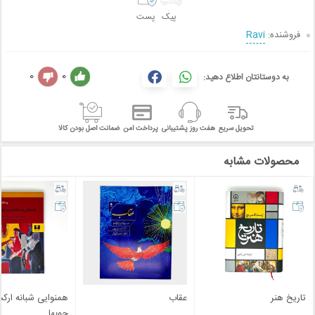
پیک
پست
فروشنده:
Ravi
0
0
به دوستانتان اطلاع دهید:
تحویل سریع
هفت روز پشتیبانی
پرداخت امن
ضمانت اصل بودن کالا
محصولات مشابه
تاریخ هنر
عقاب
همنوایی شبانه ارکس
چوبها