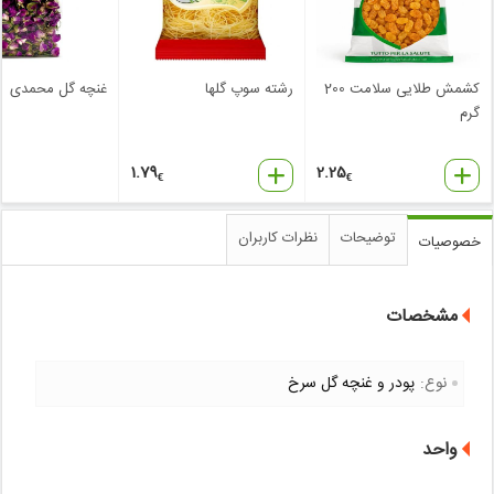
کشمش طلایی سلامت 200
رشته سوپ گلها
غنچه گل محمدی
گرم
1.79
2.25
€
€
توضیحات
نظرات کاربران
خصوصیات
مشخصات
نوع:
پودر و غنچه گل سرخ
واحد