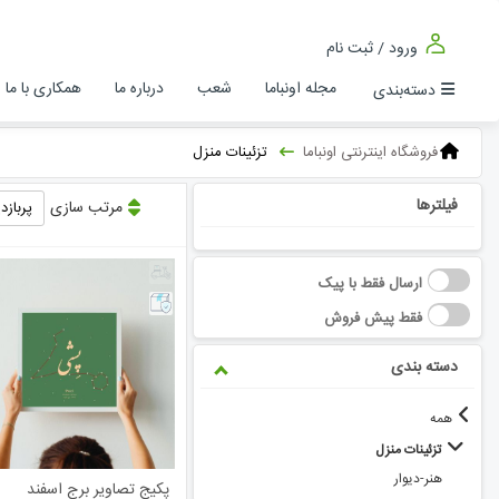
ورود / ثبت نام
مجله اونباما
شعب
درباره ما
همکاری با ما
دسته‌بندی
فروشگاه اینترنتی اونباما
تزئینات منزل
فیلترها
مرتب سازی
پربازد
ارسال فقط با پیک
فقط پیش فروش
دسته بندی
همه
تزئینات منزل
هنر-دیوار
پکیج تصاویر برج اسفند