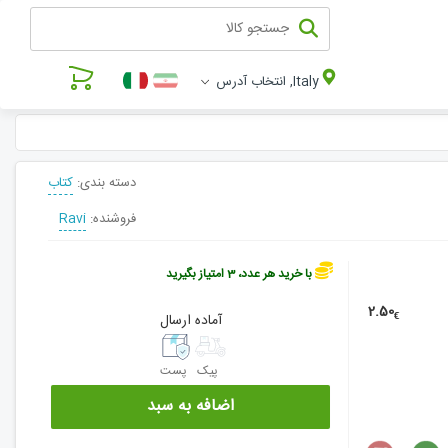
Italy, انتخاب آدرس
دسته بندی:
کتاب
فروشنده:
Ravi
با خرید هر عدد، 3 امتیاز بگیرید
2.50
€
آماده ارسال
پیک
پست
اضافه به سبد