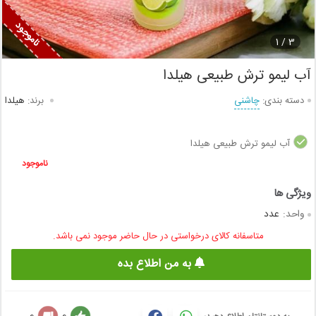
1
3 /
آب لیمو ترش طبیعی هیلدا
دسته بندی:
چاشنی
برند:
هیلدا
آب لیمو ترش طبیعی هیلدا
ناموجود
واحد:
عدد
متاسفانه کالای درخواستی در حال حاضر موجود نمی باشد.
به من اطلاع بده
0
0