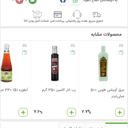
به دوستانتان اطلاع دهید:
تحویل سریع
هفت روز پشتیبانی
پرداخت امن
ضمانت اصل بودن کالا
محصولات مشابه
عرق آویشن طوبی 500
رب انار کامبیز 350 گرم
آبغوره 1&1 330 میلی‌لیتر
میلی‌لیتر
7.20
2.79
€
€