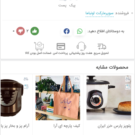
پیک
پست
فروشنده:
سوپرمارکت اونباما
0
2
به دوستانتان اطلاع دهید:
تحویل سریع
هفت روز پشتیبانی
پرداخت امن
ضمانت اصل بودن کالا
محصولات مشابه
پلوپز پارس خزر ایران
کیف پارچه ای آرا
آرام پز و بخار پز پ