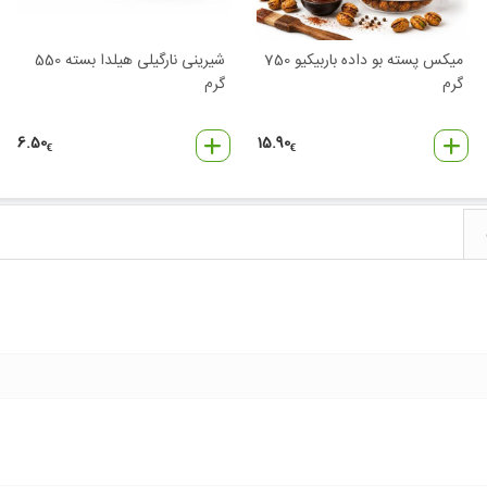
میکس پسته بو داده باربیکیو 750
شیرینی نارگیلی هیلدا بسته 550
گرم
گرم
6.50
15.90
€
€