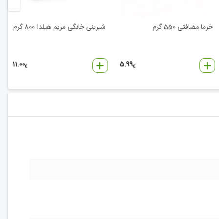
خرما مضافتی 550 گرم
شیرینی خانگی مریم هیلدا 800 گرم
11.00
5.99
€
€