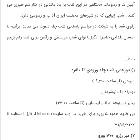
آیین ها و رسومات مختلفی در این شب به یاد ماندنی در کنار هم سپری می
کنند ، شب زیبایی که در شهرهای مختلف ایران آداب و رسومی دارد.
راوی ﺷﻤﺎ ﺭﺍ به شرکت در مراسم باستانی شب چله دعوت می نماید. برآنیم تا
امسال ﯾﻠﺪﺍﯾﯽ ﺧﺎﻃﺮﻩ ﺍﻧﮕﯿﺰ ﺑﺎ ﻧﻮﺍﯼ ﺷﻌﺮ، ﻣﻮﺳﯿﻘﯽ ﻭ ﺭﻗﺺ برای شما رقم بزنیم
.
بلیط:
1)
دورهمی شب چله-ورودی تک نفره
ورودی (از ساعت 19:30)
بهمراه یک نوشیدنی
پذیرایی بوفه ایرانی ایتالیایی (تا ساعت 22:00)
بن خرید هدیه 5 یورو برای خرید در وب سایت Unbama، قابل استفاده تا
31/01/2022
2) میز رزرو 300 یورو