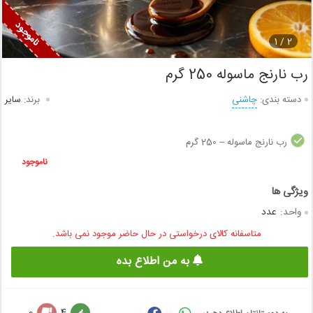
1
2 /
رب نارنج ماسوله 250 گرم
دسته بندی:
چاشنی
برند:
سایر
رب نارنج ماسوله – 250 گرم
ناموجود
واحد:
عدد
متاسفانه کالای درخواستی در حال حاضر موجود نمی باشد.
به من اطلاع بده
0
4