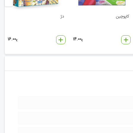
کاپوچین
دژ
16.00
14.00
€
€