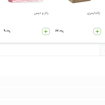
ژاندارمری
رام و دیس
9.00
22.00
€
€