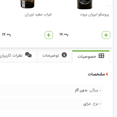
پروسکو ایروان بروت
شراب سفید اورران
17.00
17.00
€
€
توضیحات
نظرات کاربران
خصوصیات
مشخصات
ویژگی:
بدون گاز
نوع:
درای