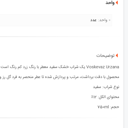
واحد
واحد:
عدد
توضیحات
Voskevaz Urzana یک شراب خشک سفید معطر با رنگ زرد کم رنگ است که از گونه کمیاب ارمنی Muscat Vardabuyr (ارمنی به معنی "بوی گل رز") تهیه شده است.
محصول با دقت برداشت، مرتب و پردازش شده تا عطر منحصر به فرد گل رز و 
نوع شراب: سفید
محتوای الکل: 12٪
حجم: 750ml