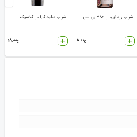
شراب رزه ایروان 782 بی سی
شراب سفید کاراس کلاسیک
18.00
18.00
€
€