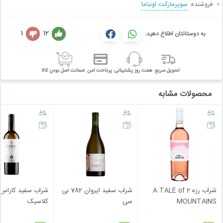
فروشنده:
سوپرمارکت اونباما
1
12
به دوستانتان اطلاع دهید:
تحویل سریع
هفت روز پشتیبانی
پرداخت امن
ضمانت اصل بودن کالا
محصولات مشابه
شراب رزه A TALE of 2
شراب سفید ایروان 782 بی
شراب سفید کاراس
MOUNTAINS
سی
کلاسیک