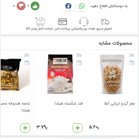
0
1
به دوستانتان اطلاع دهید:
تحویل سریع
هفت روز پشتیبانی
پرداخت امن
ضمانت اصل بودن کالا
محصولات مشابه
مغز گردو ایرانی اعلا
قند شکسته هیلدا
تخمه هندوانه محبو
هیلدا
3.79
5.60
€
€