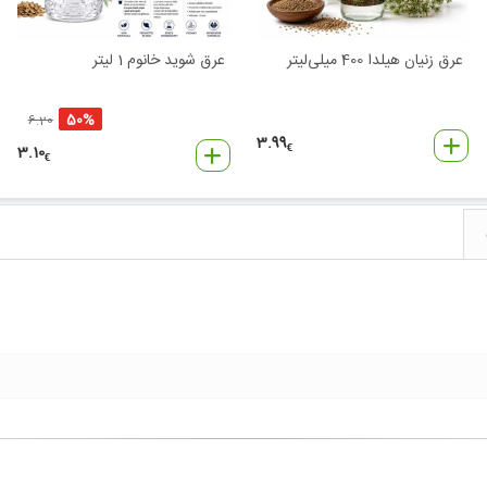
عرق زنیان هیلدا 400 میلی‌لیتر
عرق شوید خانوم 1 لیتر
50%
6.20
3.99
3.10
€
€