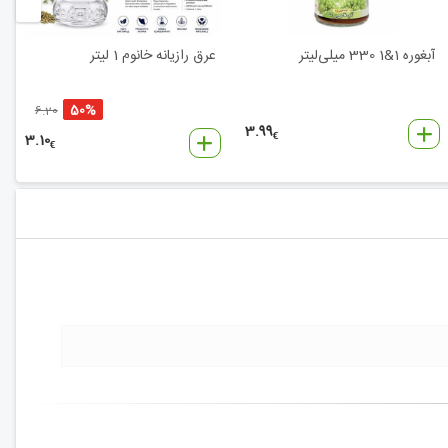
آبغوره 1&1 330 میلی‌لیتر
عرق رازیانه خانوم 1 لیتر
50%
6.20
3.99
3.10
€
€