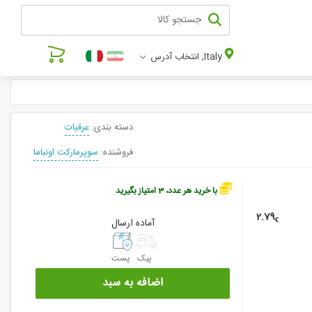
Italy, انتخاب آدرس
دسته بندی:
عرقیات
فروشنده:
سوپرمارکت اونباما
با خرید هر عدد، 3 امتیاز بگیرید
2.79
€
آماده ارسال
پیک
پست
اضافه به سبد