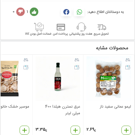
0
1
به دوستانتان اطلاع دهید:
تحویل سریع
هفت روز پشتیبانی
پرداخت امن
ضمانت اصل بودن کالا
محصولات مشابه
لیمو عمانی سفید ناز
عرق نسترن هیلدا 400
موسیر خشک خانوم 
میلی لیتر
3.35
2.69
€
€