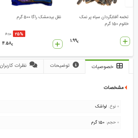
تخمه آفتابگردان سیاه پر نمک
نقل بیدمشک راگا 500 گرم
خانوم 150 گرم
25%
6.10
1.99
4.58
€
€
توضیحات
نظرات کاربران
خصوصیات
مشخصات
نوع:
لواشک
حجم:
150 گرم