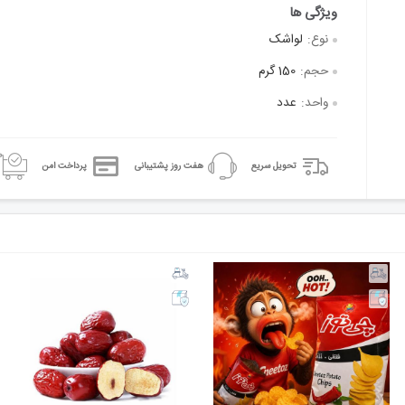
نوع:
لواشک
حجم:
150 گرم
واحد:
عدد
تحویل سریع
هفت روز پشتیبانی
پرداخت امن