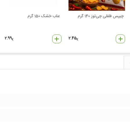
چیپس فلفلی چی‌توز 140 گرم
عناب خشک 150 گرم
2.99
2.45
€
€