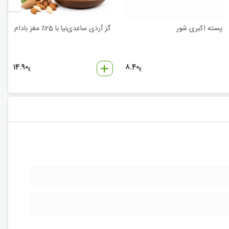
پسته اکبری شور
گز آردی ساعدی‌نیا با 25٪ مغز بادام
14.90
8.40
€
€