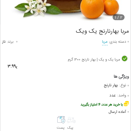
1
2 /
مربا بهارنارنج یک ویک
دسته بندی:
مربا
برند:
ناز
مربا یک و یک | بهار نارنج 300 گرم
3.99
€
نوع:
بهار نارنج
واحد:
عدد
با خرید هر عدد، 4 امتیاز بگیرید
آماده ارسال
پیک
پست