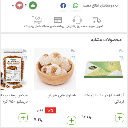
0
2
به دوستانتان اطلاع دهید:
تحویل سریع
هفت روز پشتیبانی
پرداخت امن
ضمانت اصل بودن کالا
محصولات مشابه
گز لقمه 18 درصد مغز پسته
باسلوق قلبی شریان
میکس پسته بو داد
کرمانی
باربیکیو 750 گرم
10%
7.99
12.00
7.19
€
€