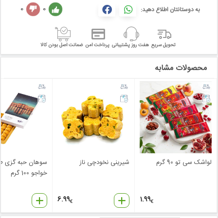
0
0
به دوستانتان اطلاع دهید:
تحویل سریع
هفت روز پشتیبانی
پرداخت امن
ضمانت اصل بودن کالا
محصولات مشابه
لواشک سی تو 90 گرم
شیرینی نخودچی ناز
سوهان حبه گزی ط
خواجو 100 گرم
6.99
1.99
€
€