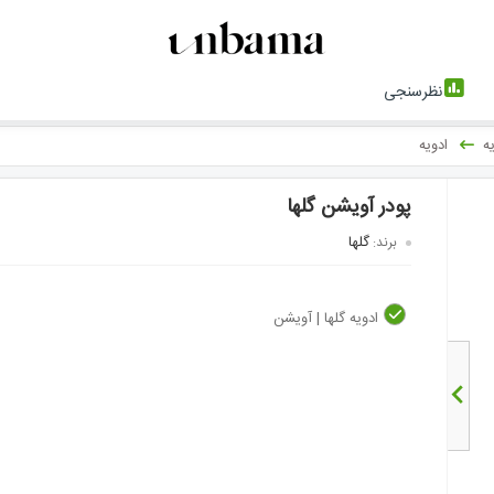
نظرسنجی
ه
ادویه
پودر آویشن گلها
گلها
برند:
ادویه گلها | آویشن