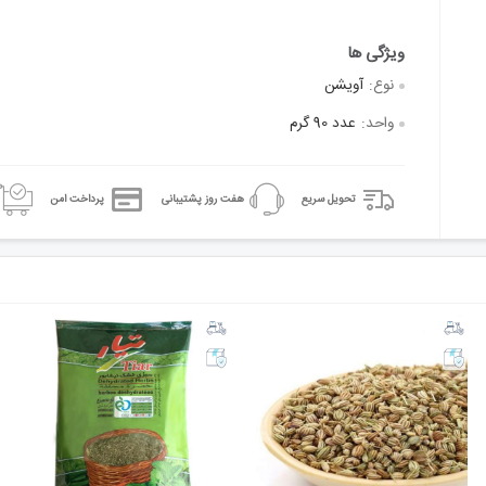
نوع:
آویشن
واحد:
عدد 90 گرم
تحویل سریع
هفت روز پشتیبانی
پرداخت امن