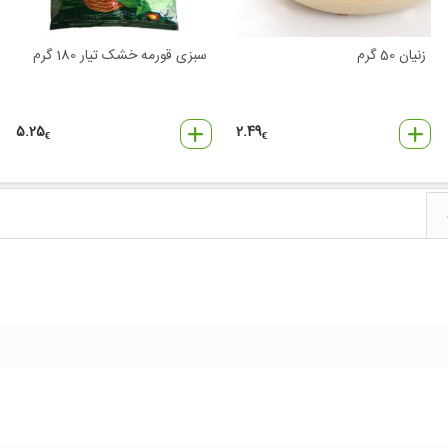
زنیان 50 گرم
سبزی قورمه خشک تیار 180 گرم
5.25
2.49
€
€