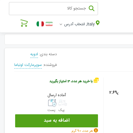
Italy, انتخاب آدرس
دسته بندی:
ادویه
فروشنده:
سوپرمارکت اونباما
با خرید هر عدد، 3 امتیاز بگیرید
2.69
€
آماده ارسال
پیک
پست
اضافه به سبد
هر عدد، 90 گرم