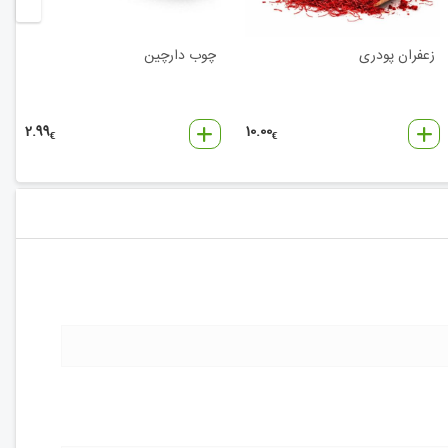
زعفران پودری
چوب دارچین
2.99
10.00
€
€