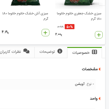
سبزی خشک جعفری خانوم خانوما
سبزی آش خشک خانوم خانوما 180
180 گرم
گرم
50%
3.99
4.19
2.00
€
€
توضیحات
نظرات کاربران
خصوصیات
مشخصات
نوع:
آویشن
واحد