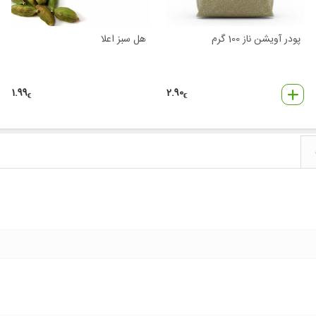
پودر آویشن ناز 100 گرم
هل سبز اعلا
1.99
2.90
€
€