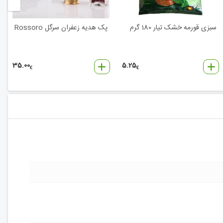
سبزی قورمه خشک تیار 180 گرم
پک هدیه زعفران سرگل Rossoro
35.00
5.25
€
€