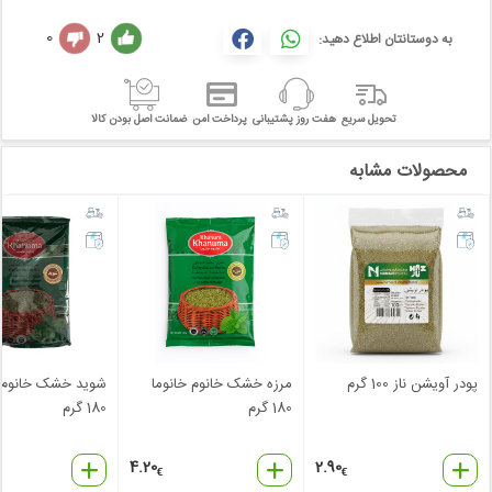
0
2
به دوستانتان اطلاع دهید:
تحویل سریع
هفت روز پشتیبانی
پرداخت امن
ضمانت اصل بودن کالا
محصولات مشابه
پودر آویشن ناز 100 گرم
مرزه خشک خانوم خانوما
شوید خشک خانوم خ
180 گرم
180 گرم
4.20
2.90
€
€