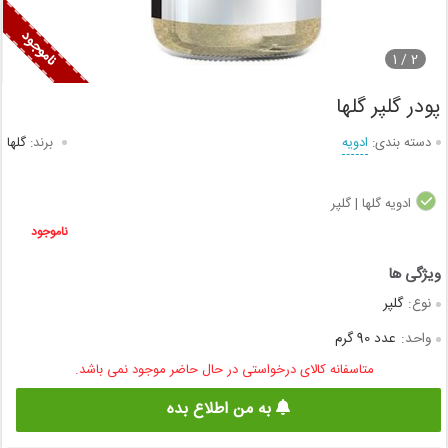
1
2 /
پودر گلپر گلها
دسته بندی:
ادویه
برند:
گلها
ادویه گلها | گلپر
ناموجود
نوع:
گلپر
واحد:
عدد 90 گرم
متاسفانه کالای درخواستی در حال حاضر موجود نمی باشد.
به من اطلاع بده