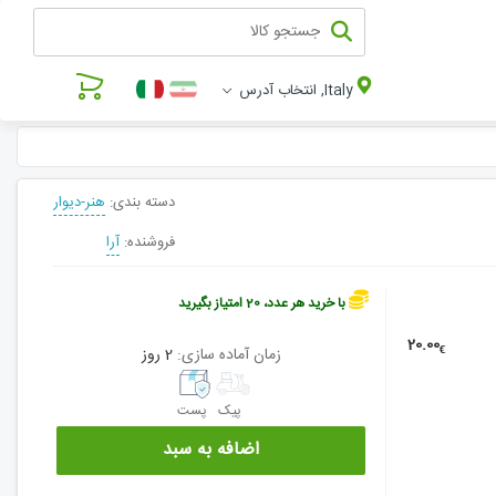
Italy, انتخاب آدرس
دسته بندی:
هنر-دیوار
فروشنده:
آرا
با خرید هر عدد، 20 امتیاز بگیرید
20.00
€
زمان آماده سازی:
2 روز
پیک
پست
اضافه به سبد