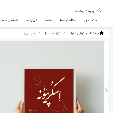
ورود / ثبت نام
مجله اونباما
شعب
درباره ما
همکاری با ما
دسته‌بندی
فروشگاه اینترنتی اونباما
تزئینات منزل
هنر-دیوار