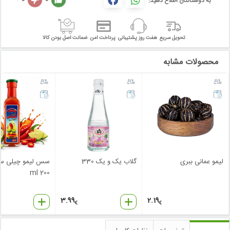
به دوستانتان اطلاع دهید:
تحویل سریع
هفت روز پشتیبانی
پرداخت امن
ضمانت اصل بودن کالا
محصولات مشابه
لیمو عمانی ببری
گلاب یک و یک 330
سس لیمو چیلی سی
200 ml
3.99
2.19
€
€