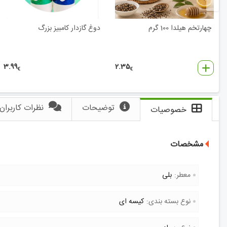
چهارتخم هیلدا 100 گرم
دوغ گازدار کامبیز بزرگ
3.99
2.35
€
€
توضیحات
نظرات کاربران
خصوصیات
مشخصات
معطر:
بلی
نوع بسته بندی:
کیسه ای