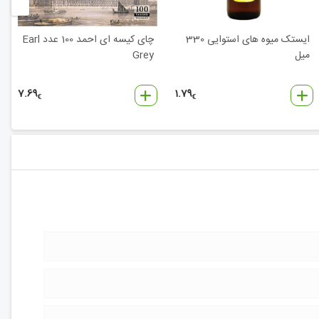
ایستک میوه های استوایی 330
چای کیسه ای احمد 100 عدد Earl
میل
Grey
7.69
1.79
€
€