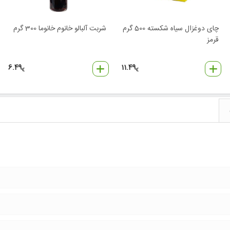
چای دوغزال سیاه شکسته 500 گرم
شربت آلبالو خانوم خانوما 300 گرم
قرمز
6.49
11.49
€
€