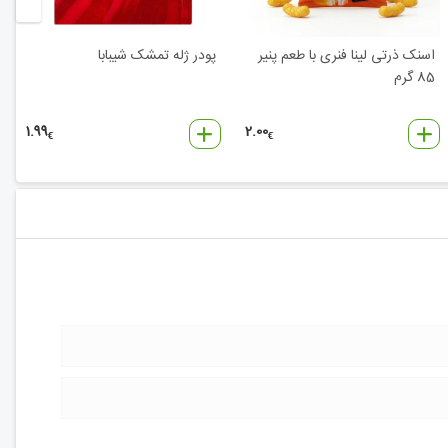
اسنک ذرتی لینا فنری با طعم پنیر
پودر ژله تمشک شیبابا
85 گرم
1.99
2.00
€
€