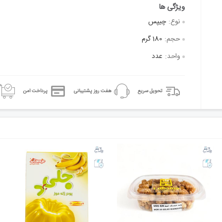
نوع:
چیپس
حجم:
180 گرم
واحد:
عدد
تحویل سریع
هفت روز پشتیبانی
پرداخت امن