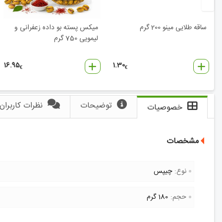
ساقه طلایی مینو 200 گرم
میکس پسته بو داده زعفرانی و
لیمویی 750 گرم
16.95
1.30
€
€
توضیحات
نظرات کاربران
خصوصیات
مشخصات
نوع:
چیپس
حجم:
180 گرم