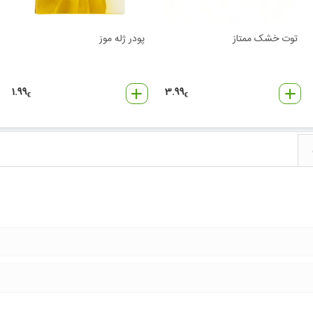
توت خشک ممتاز
پودر ژله موز
1.99
3.99
€
€