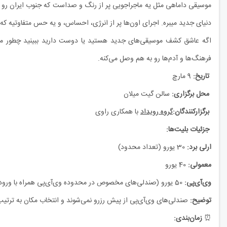
موسیقی داماهی مثل یه ماجراجویی پر از رنگ و صداست که جنوب ایران رو به ر
دنیای جدید میبره. اجرای اون‌ها پر از انرژی، احساس، و یه حس متفاوتیه ک
اگه عاشق کشف موسیقی‌های جدید هستید یا دوست دارید ببینید چطور میشه
فرهنگ‌ها و آدم‌ها رو به هم وصل می‌کنه.
تاریخ:
9 مارچ
محل برگزاری:
سالن گیت میلان
برگزارکنندگان:
گروه رویداد
با همکاری راوی
جزئیات بلیت‌ها:
ارلی برد:
30 یورو (تعداد محدود)
معمولی:
40 یورو
وی‌آی‌پی:
50 یورو (صندلی‌های مخصوص در محدوده وی‌آی‌پی همراه با ورودی سریع)
توضیح:
صندلی‌های وی‌آی‌پی از پیش رزرو نمی‌شوند و انتخاب مکان به ترتیب
⏰
زمان‌بندی: