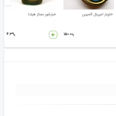
خاویار امپریال کاسپین
خیارشور ممتاز هیلدا
4.39
150.00
€
€