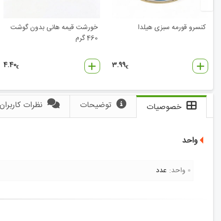
کنسرو قورمه سبزی هیلدا
خورشت قیمه هانی بدون گوشت
460 گرم
4.40
3.99
€
€
توضیحات
نظرات کاربران
خصوصیات
واحد
واحد:
عدد