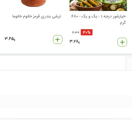
خیارشور درجه 1 - یک و یک - 680
ترشی بندری قرمز خانوم خانوما
گرم
30%
4.69
3.65
3.28
€
€