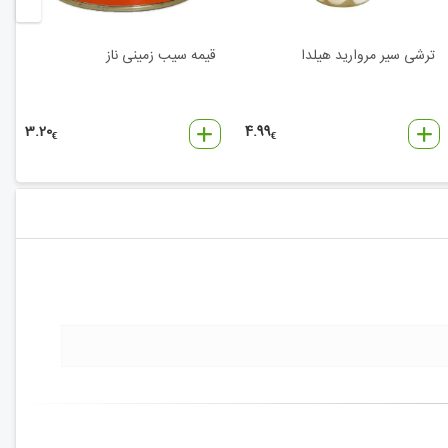
ترشی سیر مروارید هیلدا
قیمه سیب زمینی ناز
3.20
4.99
€
€