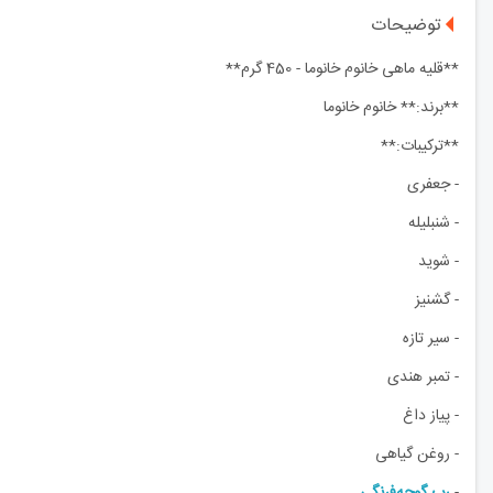
توضیحات
**قلیه ماهی خانوم خانوما - 450 گرم**
**برند:** خانوم خانوما
**ترکیبات:**
- جعفری
- شنبلیله
- شوید
- گشنیز
- سیر تازه
- تمبر هندی
- پیاز داغ
- روغن گیاهی
-
رب گوجه‌فرنگی