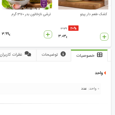
کشک طعم دار پیتو
ترشی نازخاتون بدر 370 گرم
20%
3.79
3.99
3.03
€
€
توضیحات
نظرات کاربران
خصوصیات
واحد
واحد:
عدد