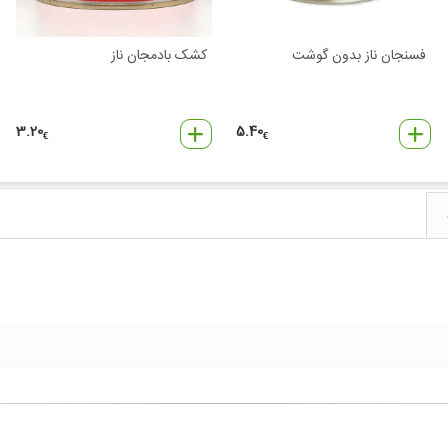
فسنجان ناز بدون گوشت
کشک بادمجان ناز
3.20
5.40
€
€