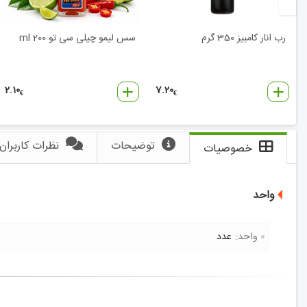
رب انار کامبیز 350 گرم
سس لیمو چیلی سی تو 200 ml
2.10
7.20
€
€
توضیحات
نظرات کاربران
خصوصیات
واحد
واحد:
عدد