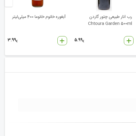
رب انار طبیعی چتور گاردن
آبغوره خانوم خانوما 400 میلی‌لیتر
Chtoura Garden 500ml
3.99
5.99
€
€