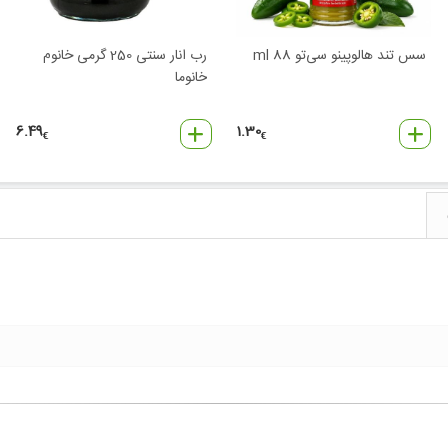
سس تند هالوپینو سی‌تو 88 ml
رب انار سنتی 250 گرمی خانوم
خانوما
6.49
1.30
€
€